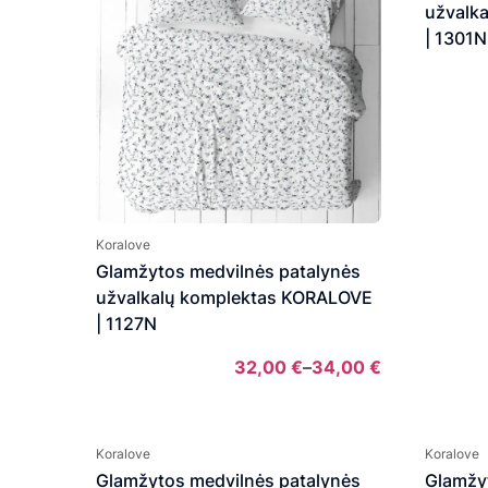
užvalk
| 1301N
Koralove
Glamžytos medvilnės patalynės
užvalkalų komplektas KORALOVE
| 1127N
32,00
€
–
34,00
€
Price
range:
32,00 €
Koralove
Koralove
through
Glamžytos medvilnės patalynės
Glamžy