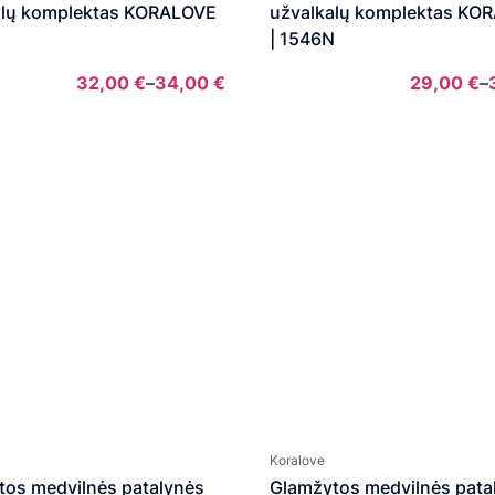
alų komplektas KORALOVE
užvalkalų komplektas KO
| 1546N
32,00
€
–
34,00
€
29,00
€
–
Price
range:
32,00 €
through
34,00 €
Koralove
tos medvilnės patalynės
Glamžytos medvilnės pata