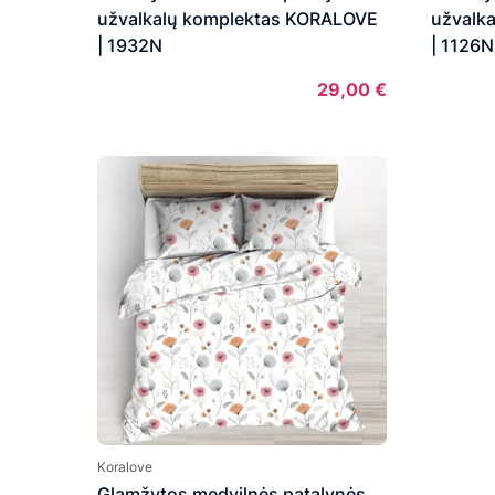
34,00 €
užvalkalų komplektas KORALOVE
užvalk
| 1932N
| 1126N
29,00
€
Koralove
Glamžytos medvilnės patalynės