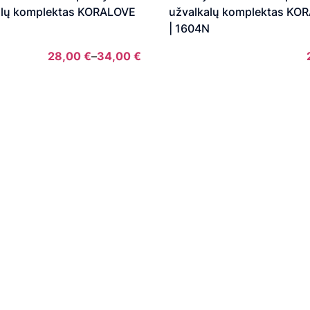
alų komplektas KORALOVE
užvalkalų komplektas KO
| 1604N
28,00
€
–
34,00
€
Price
range:
28,00 €
through
34,00 €