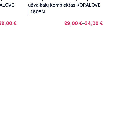
RALOVE
užvalkalų komplektas KORALOVE
| 1605N
29,00
€
29,00
€
–
34,00
€
Price
range:
29,00 €
through
34,00 €