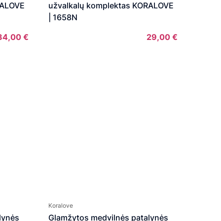
RALOVE
užvalkalų komplektas KORALOVE
| 1658N
34,00
€
29,00
€
Price
range:
29,00 €
through
34,00 €
Koralove
lynės
Glamžytos medvilnės patalynės