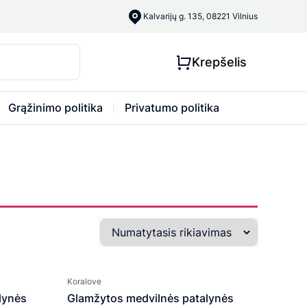
Kalvarijų g. 135, 08221 Vilnius
Krepšelis
Grąžinimo politika
Privatumo politika
Koralove
lynės
Glamžytos medvilnės patalynės