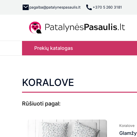
pagalba@patalynespasaulis.lt
+370 5 260 3181
Prekių katalogas
KORALOVE
Rūšiuoti pagal:
Koralove
Glamžy