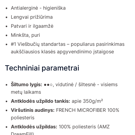
Antialerginė - higieniška
Lengvai prižiūrima
Patvari ir ilgaamžė
Minkšta, puri
#1 Viešbučių standartas – populiarus pasirinkimas
aukščiausios klasės apgyvendinimo įstaigose
Techniniai parametrai
Šiltumo lygis:
●●○, vidutinė / šiltesnė - visiems
metų laikams
Antklodės užpildo tankis:
apie 350g/m²
Viršutinis audinys:
FRENCH MICROFIBER 100%
poliesteris
Antklodės užpildas:
100% poliesteris (AMZ
DreamFill)