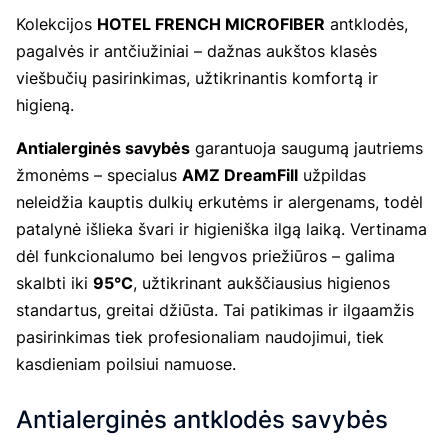
Kolekcijos
HOTEL FRENCH MICROFIBER
antklodės,
pagalvės ir antčiužiniai – dažnas aukštos klasės
viešbučių pasirinkimas, užtikrinantis komfortą ir
higieną.
Antialerginės savybės
garantuoja saugumą jautriems
žmonėms – specialus
AMZ DreamFill
užpildas
neleidžia kauptis dulkių erkutėms ir alergenams, todėl
patalynė išlieka švari ir higieniška ilgą laiką. Vertinama
dėl funkcionalumo bei lengvos priežiūros – galima
skalbti iki
95°C
, užtikrinant aukščiausius higienos
standartus, greitai džiūsta. Tai patikimas ir ilgaamžis
pasirinkimas tiek profesionaliam naudojimui, tiek
kasdieniam poilsiui namuose.
Antialerginės antklodės savybės