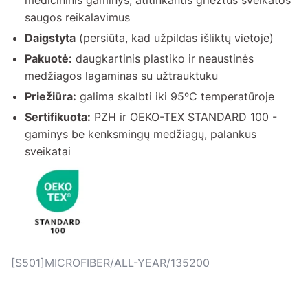
medicininis gaminys, atitinkantis griežtus sveikatos
saugos reikalavimus
Daigstyta
(persiūta, kad užpildas išliktų vietoje)
Pakuotė:
daugkartinis plastiko ir neaustinės
medžiagos lagaminas su užtrauktuku
Priežiūra:
galima skalbti iki 95ºC temperatūroje
Sertifikuota:
PZH ir OEKO-TEX STANDARD 100 -
gaminys be kenksmingų medžiagų, palankus
sveikatai
[S501]MICROFIBER/ALL-YEAR/135200