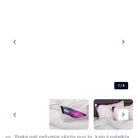
1
/
4
Prekė gali nežymiai skirtis nuo to, kaip ji pateikta