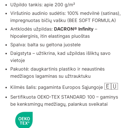
Užpildo tankis: apie 200 g/m²
Viršutinio audinio sudėtis: 100% medvilnė (satinas),
impregnuotas bičių vašku (BEE SOFT FORMULA)
Antklodės užpildas:
DACRON® Infinity
–
hipoalerginis, itin elastingas pluoštas
Spalva: balta su geltona juostele
Daigstyta – užtikrina, kad užpildas išliktų savo
vietoje
Pakuotė: daugkartinis plastiko ir neaustinės
medžiagos lagaminas su užtrauktuku
🇪🇺
Kilmės šalis: pagaminta Europos Sąjungoje
Sertifikuota OEKO-TEX STANDARD 100 – gaminys
be kenksmingų medžiagų, palankus sveikatai