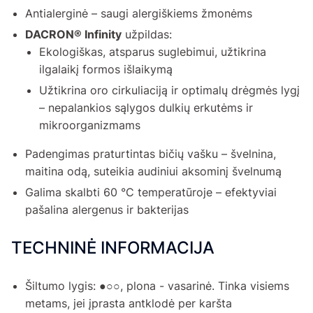
Antialerginė – saugi alergiškiems žmonėms
DACRON® Infinity
užpildas:
Ekologiškas, atsparus suglebimui, užtikrina
ilgalaikį formos išlaikymą
Užtikrina oro cirkuliaciją ir optimalų drėgmės lygį
– nepalankios sąlygos dulkių erkutėms ir
mikroorganizmams
Padengimas praturtintas bičių vašku – švelnina,
maitina odą, suteikia audiniui aksominį švelnumą
Galima skalbti 60 °C temperatūroje – efektyviai
pašalina alergenus ir bakterijas
TECHNINĖ INFORMACIJA
Šiltumo lygis: ●○○, plona - vasarinė. Tinka visiems
metams, jei įprasta antklodė per karšta