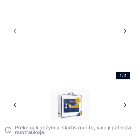
1
/
4
Prekė gali nežymiai skirtis nuo to, kaip ji pateikta
nuotraukoje.