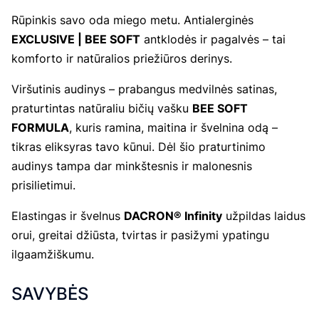
Rūpinkis savo oda miego metu. Antialerginės
EXCLUSIVE | BEE SOFT
antklodės ir pagalvės – tai
komforto ir natūralios priežiūros derinys.
Viršutinis audinys – prabangus medvilnės satinas,
praturtintas natūraliu bičių vašku
BEE SOFT
FORMULA
, kuris ramina, maitina ir švelnina odą –
tikras eliksyras tavo kūnui. Dėl šio praturtinimo
audinys tampa dar minkštesnis ir malonesnis
prisilietimui.
Elastingas ir švelnus
DACRON® Infinity
užpildas laidus
orui, greitai džiūsta, tvirtas ir pasižymi ypatingu
ilgaamžiškumu.
SAVYBĖS