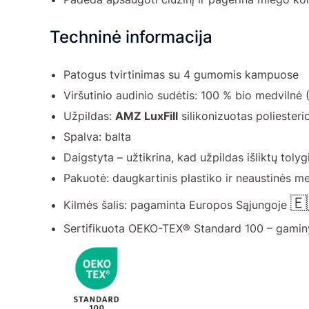
Techninė informacija
Patogus tvirtinimas su 4 gumomis kampuose
Viršutinio audinio sudėtis: 100 % bio medviln
Užpildas:
AMZ LuxFill
silikonizuotas poliesteri
Spalva: balta
Daigstyta – užtikrina, kad užpildas išliktų tolyg
Pakuotė: daugkartinis plastiko ir neaustinės 
🇪
Kilmės šalis: pagaminta Europos Sąjungoje
Sertifikuota OEKO-TEX® Standard 100 – gamin