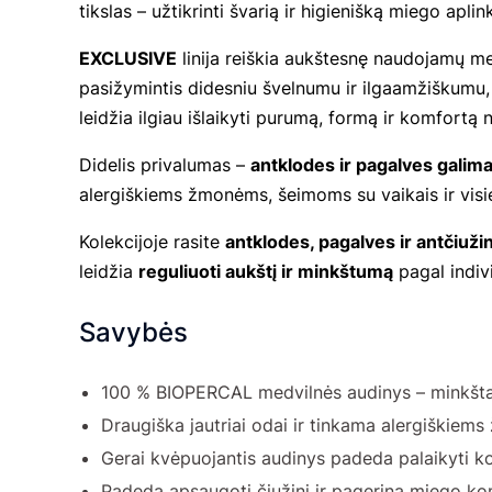
tikslas – užtikrinti švarią ir higienišką miego apli
EXCLUSIVE
linija reiškia aukštesnę naudojamų m
pasižymintis didesniu švelnumu ir ilgaamžiškumu
leidžia ilgiau išlaikyti purumą, formą ir komfortą 
Didelis privalumas –
antklodes ir pagalves galima 
alergiškiems žmonėms, šeimoms su vaikais ir visie
Kolekcijoje rasite
antklodes, pagalves ir antčiuži
leidžia
reguliuoti aukštį ir minkštumą
pagal indivi
Savybės
100 % BIOPERCAL medvilnės audinys – minkštas
Draugiška jautriai odai ir tinkama alergiškie
Gerai kvėpuojantis audinys padeda palaikyti k
Padeda apsaugoti čiužinį ir pagerina miego k