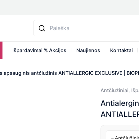
Išpardavimai % Akcijos
Naujienos
Kontaktai
nis apsauginis antčiužinis ANTIALLERGIC EXCLUSIVE | BIO
Antčiužiniai
,
Išp
Antialergin
ANTIALLER
Antčiužini