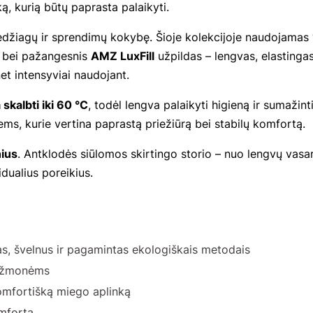
nką, kurią būtų paprasta palaikyti.
edžiagų ir sprendimų kokybę. Šioje kolekcijoje naudojamas
, bei pažangesnis
AMZ LuxFill
užpildas – lengvas, elastingas 
net intensyviai naudojant.
skalbti iki 60 °C
, todėl lengva palaikyti higieną ir sumažint
ms, kurie vertina paprastą priežiūrą bei stabilų komfortą.
nius
. Antklodės siūlomos skirtingo storio – nuo lengvų vasar
dualius poreikius.
, švelnus ir pagamintas ekologiškais metodais
ms žmonėms
omfortišką miego aplinką
omfortą