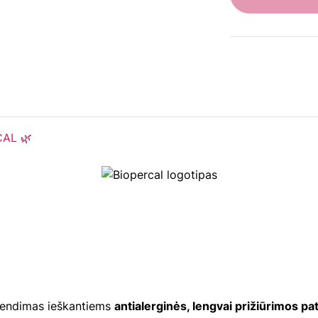
CAL 🌿
prendimas ieškantiems
antialerginės, lengvai prižiūrimos p