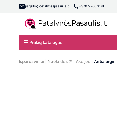
pagalba@patalynespasaulis.lt
+370 5 260 3181
Prekių katalogas
Išpardavimai | Nuolaidos % | Akcijos
Antialergi