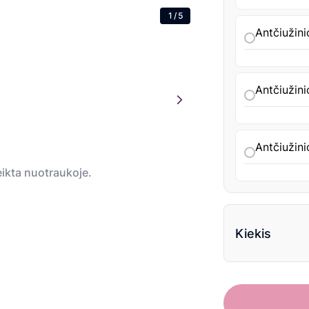
1
/
5
Antčiužini
Antčiužini
Antčiužini
teikta nuotraukoje.
Kiekis