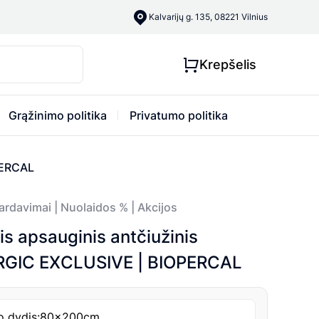
Kalvarijų g. 135, 08221 Vilnius
Krepšelis
Grąžinimo politika
Privatumo politika
PERCAL
ardavimai | Nuolaidos % | Akcijos
is apsauginis antčiužinis
GIC EXCLUSIVE | BIOPERCAL
o dydis:
80x200cm