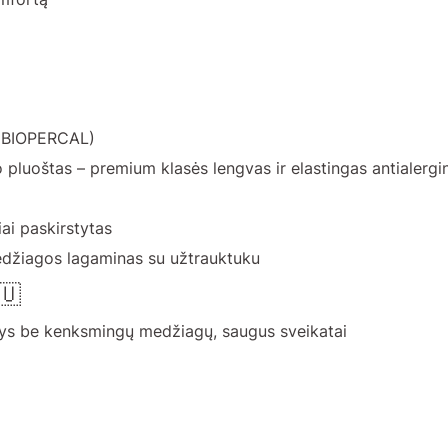
ė (BIOPERCAL)
o pluoštas – premium klasės lengvas ir elastingas antialergin
iai paskirstytas
medžiagos lagaminas su užtrauktuku
🇺
ys be kenksmingų medžiagų, saugus sveikatai