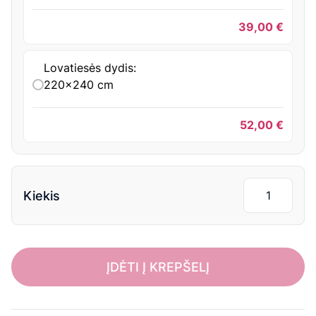
39,00
€
Lovatiesės dydis:
220x240 cm
52,00
€
Kiekis
ĮDĖTI Į KREPŠELĮ