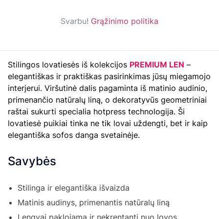
Svarbu!
Grąžinimo politika
Stilingos lovatiesės iš kolekcijos
PREMIUM LEN
–
elegantiškas ir praktiškas pasirinkimas jūsų miegamojo
interjerui. Viršutinė dalis pagaminta iš matinio audinio,
primenančio natūralų liną, o dekoratyvūs geometriniai
raštai sukurti specialia
hotpress
technologija. Ši
lovatiesė puikiai tinka ne tik lovai uždengti, bet ir kaip
elegantiška sofos danga svetainėje.
Savybės
Stilinga ir elegantiška išvaizda
Matinis audinys, primenantis natūralų liną
Lengvai paklojama ir nekrentanti nuo lovos