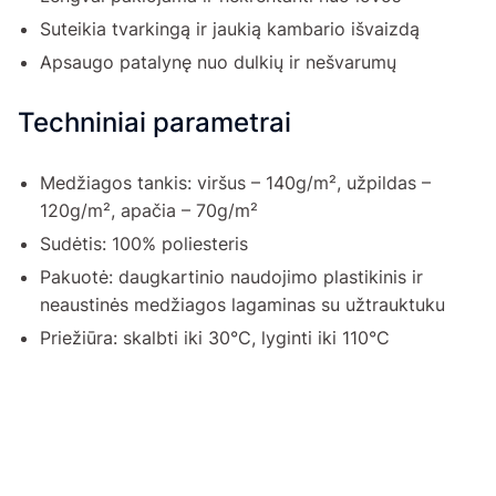
Suteikia tvarkingą ir jaukią kambario išvaizdą
Apsaugo patalynę nuo dulkių ir nešvarumų
Techniniai parametrai
Medžiagos tankis: viršus – 140g/m², užpildas –
120g/m², apačia – 70g/m²
Sudėtis: 100% poliesteris
Pakuotė: daugkartinio naudojimo plastikinis ir
neaustinės medžiagos lagaminas su užtrauktuku
Priežiūra: skalbti iki 30°C, lyginti iki 110°C