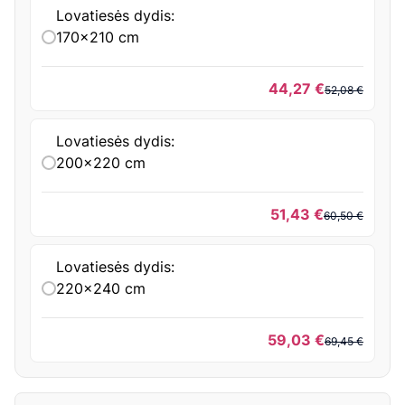
Lovatiesės dydis:
170x210 cm
Origin
Curre
44,27
€
52,08
€
price
price
was:
is:
Lovatiesės dydis:
52,08 
44,27 
200x220 cm
Origin
Curre
51,43
€
60,50
€
price
price
was:
is:
Lovatiesės dydis:
60,50 
51,43 
220x240 cm
Origin
Curre
59,03
€
69,45
€
price
price
was:
is:
69,45 
59,03 