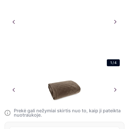
1
/
4
Prekė gali nežymiai skirtis nuo to, kaip ji pateikta
nuotraukoje.