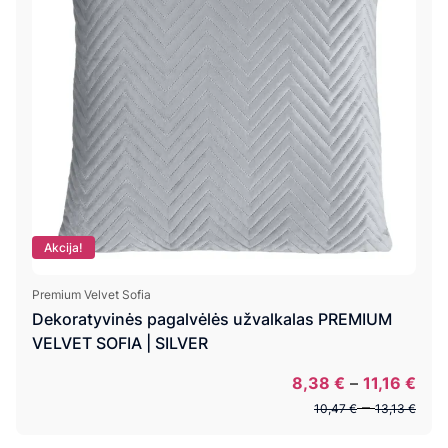
Akcija!
Premium Velvet Sofia
Dekoratyvinės pagalvėlės užvalkalas PREMIUM
VELVET SOFIA | SILVER
Pric
8,38
€
–
11,16
€
Pric
rang
–
10,47
€
13,13
€
rang
8,3