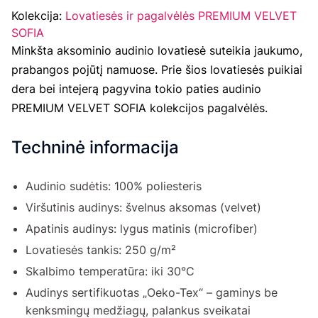
Kolekcija:
Lovatiesės ir pagalvėlės PREMIUM VELVET
SOFIA
Minkšta aksominio audinio lovatiesė suteikia jaukumo,
prabangos pojūtį namuose. Prie šios lovatiesės puikiai
dera bei intejerą pagyvina tokio paties audinio
PREMIUM VELVET SOFIA
kolekcijos pagalvėlės.
Techninė informacija
Audinio sudėtis: 100% poliesteris
Viršutinis audinys: švelnus aksomas (velvet)
Apatinis audinys: lygus matinis (microfiber)
Lovatiesės tankis: 250 g/m²
Skalbimo temperatūra: iki 30°C
Audinys sertifikuotas „Oeko-Tex“ – gaminys be
kenksmingų medžiagų, palankus sveikatai