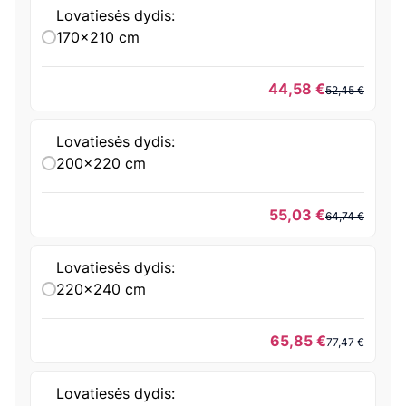
Lovatiesės dydis:
170x210 cm
Origin
Curre
44,58
€
52,45
€
price
price
was:
is:
Lovatiesės dydis:
52,45 
44,58 
200x220 cm
Origin
Curre
55,03
€
64,74
€
price
price
was:
is:
Lovatiesės dydis:
64,74 
55,03 
220x240 cm
Origin
Curre
65,85
€
77,47
€
price
price
was:
is:
Lovatiesės dydis:
77,47 
65,85 