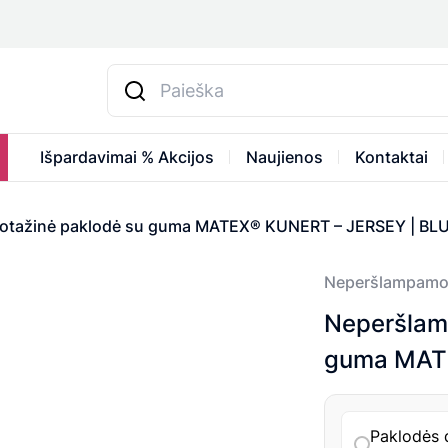
Išpardavimai % Akcijos
Naujienos
Kontaktai
kotažinė paklodė su guma MATEX® KUNERT – JERSEY | BL
Neperšlampamo
Neperšlamp
guma MATE
Paklodės 