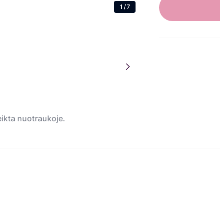
1
/
7
teikta nuotraukoje.