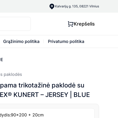
Kalvarijų g. 135, 08221 Vilnius
Krepšelis
Grąžinimo politika
Privatumo politika
UE
s paklodės
ama trikotažinė paklodė su
X® KUNERT – JERSEY | BLUE
dydis:
90x200 + 20cm