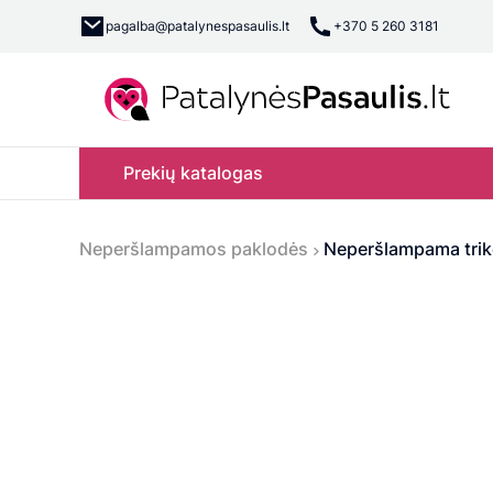
pagalba@patalynespasaulis.lt
+370 5 260 3181
Prekių katalogas
Neperšlampamos paklodės
Neperšlampama tri