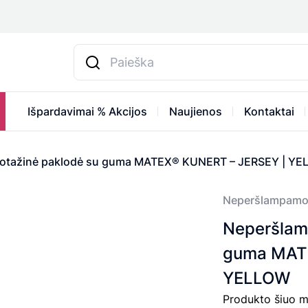
Išpardavimai % Akcijos
Naujienos
Kontaktai
kotažinė paklodė su guma MATEX® KUNERT – JERSEY | Y
Neperšlampamo
Neperšlamp
guma MATE
YELLOW
Produkto šiuo m