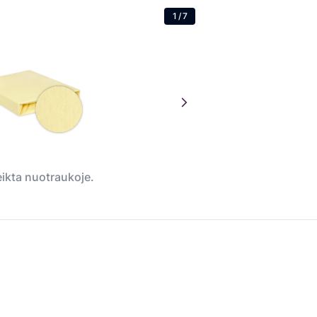
1
/
7
teikta nuotraukoje.