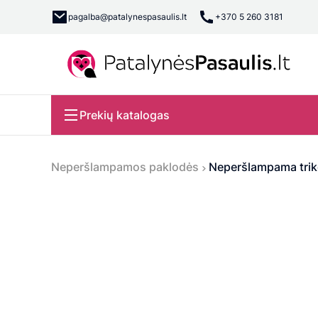
pagalba@patalynespasaulis.lt
+370 5 260 3181
Prekių katalogas
Neperšlampamos paklodės
Neperšlampama tri