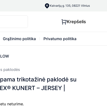
Kalvarijų g. 135, 08221 Vilnius
Krepšelis
Grąžinimo politika
Privatumo politika
ELLOW
s paklodės
ama trikotažinė paklodė su
X® KUNERT – JERSEY |
etu neturime.