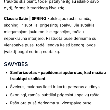
trauktis skalbiant, todėl patalynė ilgiau išlaiko savo
dydį, formą ir tvarkingą išvaizdą.
Classic Satin | SPRING
kolekcijos raštai ramūs,
skoningi ir subtiliai prigesintų spalvų. Jie suteikia
miegamajam jaukumo ir elegancijos, tačiau
neperkrauna interjero. Raštuota pusė derinama su
vienspalve puse, todėl lengva keisti bendrą lovos
įvaizdį pagal norimą nuotaiką.
SAVYBĖS
Sanforizuotas – papildomai apdorotas, kad mažiau
trauktųsi skalbiant
Švelnus, malonus liesti ir kartu patvarus audinys
Skoningi, ramūs, subtiliai prigesintų spalvų raštai
Raštuota pusė derinama su vienspalve puse