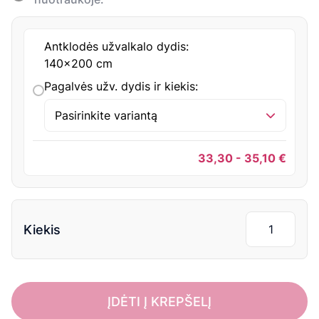
Antklodės užvalkalo dydis:
140x200 cm
Pagalvės užv. dydis ir kiekis:
Pasirinkite variantą
33,30 - 35,10
€
Kiekis
ĮDĖTI Į KREPŠELĮ