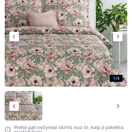
1
/
5
Prekė gali nežymiai skirtis nuo to, kaip ji pateikta
nuotraukoje.