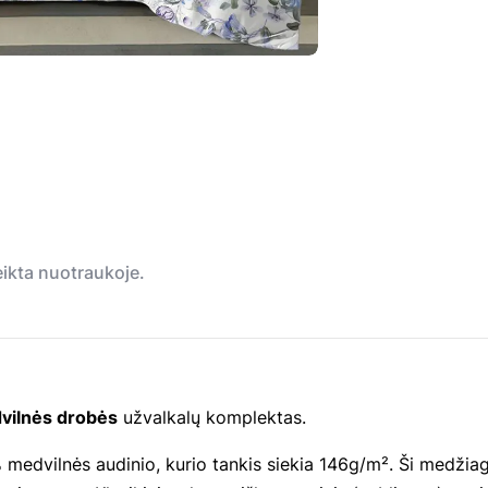
teikta nuotraukoje.
dvilnės drobės
užvalkalų komplektas.
medvilnės audinio, kurio tankis siekia 146g/m². Ši medžiag