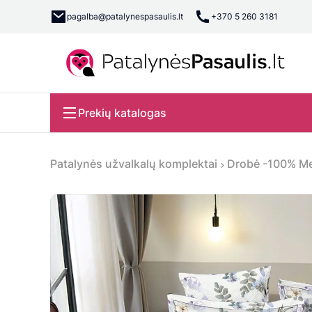
pagalba@patalynespasaulis.lt
+370 5 260 3181
Prekių katalogas
Patalynės užvalkalų komplektai
Drobė -100% Me