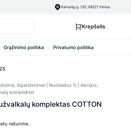
Kalvarijų g. 135, 08221 Vilnius
Krepšelis
Grąžinimo politika
Privatumo politika
625
dvilnė
,
Išpardavimai | Nuolaidos % | Akcijos
,
kalų komplektai
 užvalkalų komplektas COTTON
etu neturime.