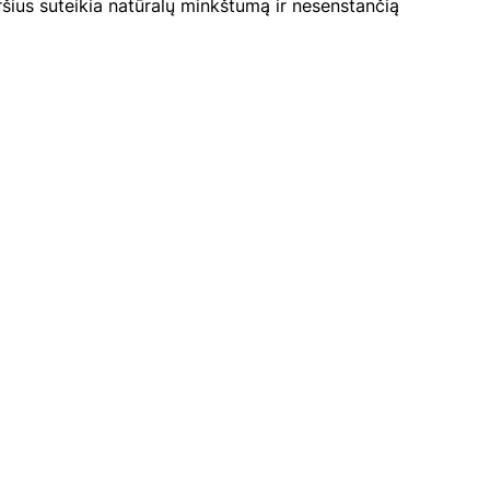
ršius suteikia natūralų minkštumą ir nesenstančią