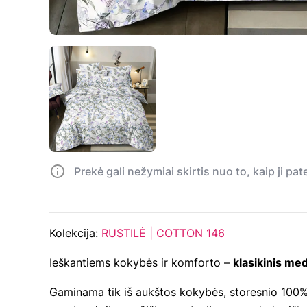
Prekė gali nežymiai skirtis nuo to, kaip ji pa
Kolekcija:
RUSTILĖ | COTTON 146
Ieškantiems kokybės ir komforto –
klasikinis me
Gaminama tik iš aukštos kokybės, storesnio 100% 