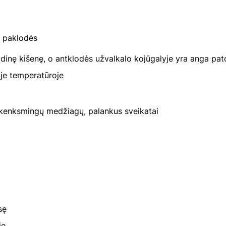
e paklodės
vidinę kišenę, o antklodės užvalkalo kojūgalyje yra anga pa
oje temperatūroje
 kenksmingų medžiagų, palankus sveikatai
sę
je