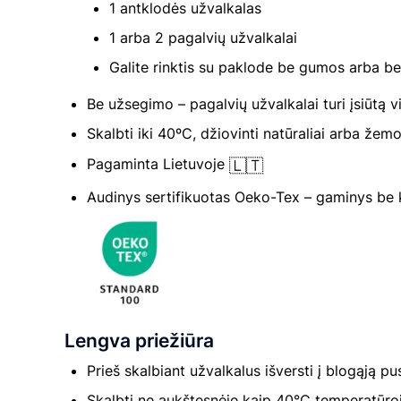
1 antklodės užvalkalas
1 arba 2 pagalvių užvalkalai
Galite rinktis su paklode be gumos arba b
Be užsegimo – pagalvių užvalkalai turi įsiūtą 
Skalbti iki 40ºC, džiovinti natūraliai arba žem
🇱🇹
Pagaminta Lietuvoje
Audinys sertifikuotas Oeko-Tex – gaminys be
Lengva priežiūra
Prieš skalbiant užvalkalus išversti į blogąją pu
Skalbti ne aukštesnėje kaip 40°C temperatūro