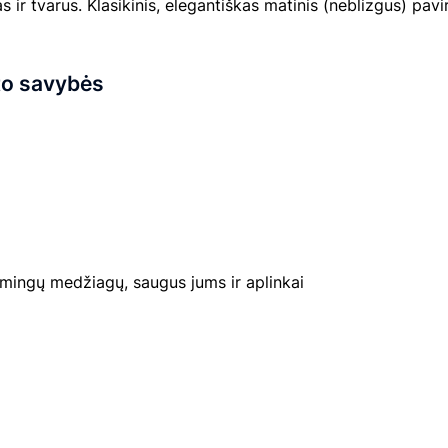
ir tvarus. Klasikinis, elegantiškas matinis (neblizgus) pavi
to savybės
mingų medžiagų, saugus jums ir aplinkai