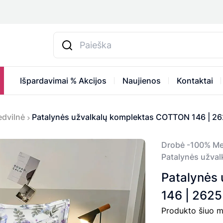
Išpardavimai % Akcijos
Naujienos
Kontaktai
dvilnė
Patalynės užvalkalų komplektas COTTON 146 | 2
Drobė -100% Me
Patalynės užval
Patalynės
146 | 2625
Produkto šiuo m