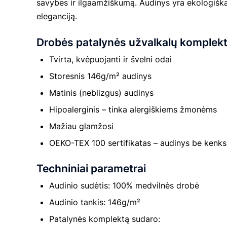
savybes ir ilgaamžiškumą. Audinys yra ekologiškas 
eleganciją.
Drobės patalynės užvalkalų komplek
Tvirta, kvėpuojanti ir švelni odai
Storesnis 146g/m² audinys
Matinis (neblizgus) audinys
Hipoalerginis – tinka alergiškiems žmonėms
Mažiau glamžosi
OEKO-TEX 100 sertifikatas – audinys be kenks
Techniniai parametrai
Audinio sudėtis: 100% medvilnės drobė
Audinio tankis: 146g/m²
Patalynės komplektą sudaro: