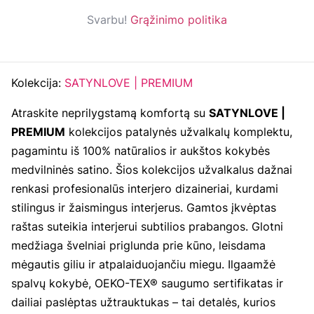
Svarbu!
Grąžinimo politika
Kolekcija:
SATYNLOVE | PREMIUM
Atraskite neprilygstamą komfortą su
SATYNLOVE |
PREMIUM
kolekcijos patalynės užvalkalų komplektu,
pagamintu iš 100% natūralios ir aukštos kokybės
medvilninės satino. Šios kolekcijos užvalkalus dažnai
renkasi profesionalūs interjero dizaineriai, kurdami
stilingus ir žaismingus interjerus. Gamtos įkvėptas
raštas suteikia interjerui subtilios prabangos. Glotni
medžiaga švelniai priglunda prie kūno, leisdama
mėgautis giliu ir atpalaiduojančiu miegu. Ilgaamžė
spalvų kokybė, OEKO-TEX® saugumo sertifikatas ir
dailiai paslėptas užtrauktukas – tai detalės, kurios