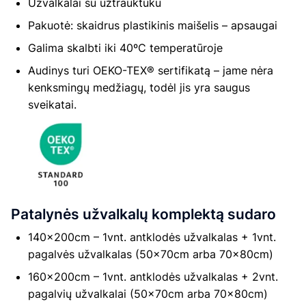
Užvalkalai su užtrauktuku
Pakuotė: skaidrus plastikinis maišelis – apsaugai
Galima skalbti iki 40ºC temperatūroje
Audinys turi OEKO-TEX® sertifikatą – jame nėra
kenksmingų medžiagų, todėl jis yra saugus
sveikatai.
Patalynės užvalkalų komplektą sudaro
140×200cm – 1vnt. antklodės užvalkalas + 1vnt.
pagalvės užvalkalas (50×70cm arba 70×80cm)
160×200cm – 1vnt. antklodės užvalkalas + 2vnt.
pagalvių užvalkalai (50×70cm arba 70×80cm)