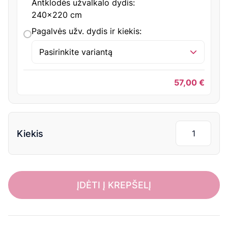
Antklodės užvalkalo dydis:
240x220 cm
Pagalvės užv. dydis ir kiekis:
Pasirinkite variantą
57,00
€
Kiekis
ĮDĖTI Į KREPŠELĮ