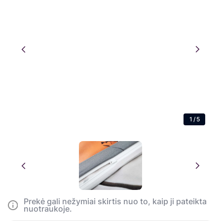
1
/
5
Prekė gali nežymiai skirtis nuo to, kaip ji pateikta
nuotraukoje.