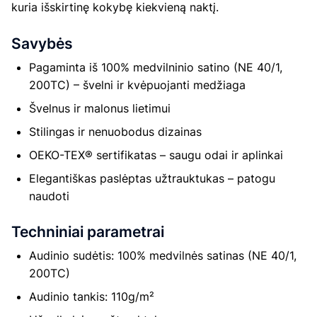
kuria išskirtinę kokybę kiekvieną naktį.
Savybės
Pagaminta iš 100% medvilninio satino (NE 40/1,
200TC) – švelni ir kvėpuojanti medžiaga
Švelnus ir malonus lietimui
Stilingas ir nenuobodus dizainas
OEKO-TEX® sertifikatas – saugu odai ir aplinkai
Elegantiškas paslėptas užtrauktukas – patogu
naudoti
Techniniai parametrai
Audinio sudėtis: 100% medvilnės satinas (NE 40/1,
200TC)
Audinio tankis: 110g/m²