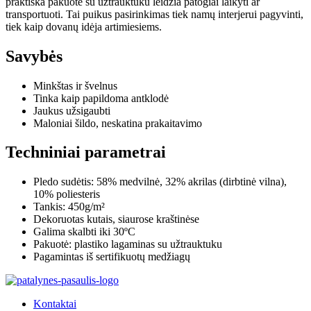
praktiška pakuotė su užtrauktuku leidžia patogiai laikyti ar
transportuoti. Tai puikus pasirinkimas tiek namų interjerui pagyvinti,
tiek kaip dovanų idėja artimiesiems.
Savybės
Minkštas ir švelnus
Tinka kaip papildoma antklodė
Jaukus užsigaubti
Maloniai šildo, neskatina prakaitavimo
Techniniai parametrai
Pledo sudėtis: 58% medvilnė, 32% akrilas (dirbtinė vilna),
10% poliesteris
Tankis: 450g/m²
Dekoruotas kutais, siaurose kraštinėse
Galima skalbti iki 30ºC
Pakuotė: plastiko lagaminas su užtrauktuku
Pagamintas iš sertifikuotų medžiagų
Kontaktai