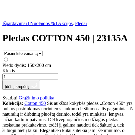
Išpardavimai | Nuolaidos % | Akcijos
,
Pledai
Pledas COTTON 450 | 23135A
Pledo dydis:
150x200 cm
Kiekis
Įdėti į krepšelį
Svarbu!
Grąžinimo politika
Kolekcija:
Cotton 450
Šis aukštos kokybės pledas „Cotton 450“ yra
puikus pasirinkimas norintiems jaukumo ir šilumos. Jis pagamintas iš
natūralių ir dirbtinių pluoštų derinio, todėl yra minkštas, lengvas,
tačiau kartu ir patvarus. Dėl kvėpuojančios medžiagos pledas
neskatina prakaitavimo, todėl jį galima naudoti tiek šaltuoju, tiek
šiltuoju metų laiku. Elegantiški kutai suteikia jam išskirtinumo, o