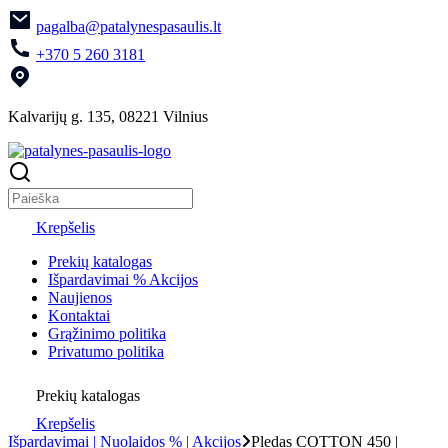
pagalba@patalynespasaulis.lt
+370 5 260 3181
Kalvarijų g. 135, 08221 Vilnius
Krepšelis
Prekių katalogas
Išpardavimai % Akcijos
Naujienos
Kontaktai
Grąžinimo politika
Privatumo politika
Prekių katalogas
Krepšelis
Išpardavimai | Nuolaidos % | Akcijos
Pledas COTTON 450 |