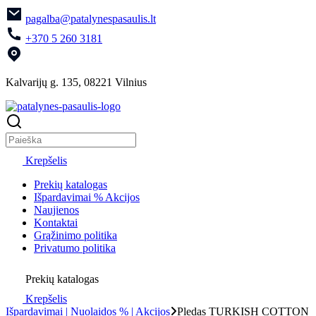
pagalba@patalynespasaulis.lt
+370 5 260 3181
Kalvarijų g. 135, 08221 Vilnius
Krepšelis
Prekių katalogas
Išpardavimai % Akcijos
Naujienos
Kontaktai
Grąžinimo politika
Privatumo politika
Prekių katalogas
Krepšelis
Išpardavimai | Nuolaidos % | Akcijos
Pledas TURKISH COTTON