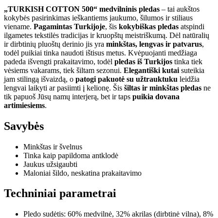
„TURKISH COTTON 500“ medvilninis pledas
– tai aukštos
kokybės pasirinkimas ieškantiems jaukumo, šilumos ir stiliaus
viename.
Pagamintas Turkijoje
, šis
kokybiškas pledas
atspindi
ilgametes tekstilės tradicijas ir kruopštų meistriškumą. Dėl natūralių
ir dirbtinių pluoštų derinio jis yra
minkštas, lengvas ir patvarus
,
todėl puikiai tinka naudoti ištisus metus. Kvėpuojanti medžiaga
padeda išvengti prakaitavimo, todėl
pledas iš Turkijos
tinka tiek
vėsiems vakarams, tiek šiltam sezonui.
Elegantiški kutai
suteikia
jam stilingą išvaizdą, o
patogi pakuotė su užtrauktuku
leidžia
lengvai laikyti ar pasiimti į kelionę. Šis
šiltas ir minkštas pledas
ne
tik papuoš Jūsų namų interjerą, bet ir taps
puikia dovana
artimiesiems
.
Savybės
Minkštas ir švelnus
Tinka kaip papildoma antklodė
Jaukus užsigaubti
Maloniai šildo, neskatina prakaitavimo
Techniniai parametrai
Pledo sudėtis: 60% medvilnė, 32% akrilas (dirbtinė vilna), 8%