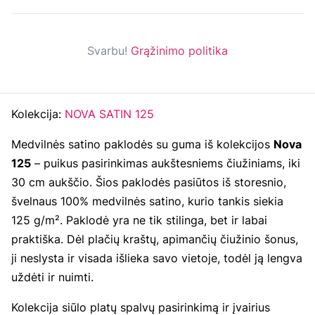
Svarbu!
Grąžinimo politika
Kolekcija:
NOVA SATIN 125
Medvilnės satino paklodės su guma iš kolekcijos
Nova
125
– puikus pasirinkimas aukštesniems čiužiniams, iki
30 cm aukščio. Šios paklodės pasiūtos iš storesnio,
švelnaus 100% medvilnės satino, kurio tankis siekia
125 g/m². Paklodė yra ne tik stilinga, bet ir labai
praktiška. Dėl plačių kraštų, apimančių čiužinio šonus,
ji neslysta ir visada išlieka savo vietoje, todėl ją lengva
uždėti ir nuimti.
Kolekcija siūlo platų spalvų pasirinkimą ir įvairius