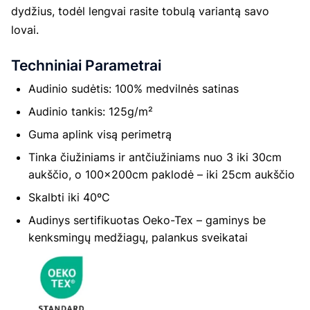
dydžius, todėl lengvai rasite tobulą variantą savo
lovai.
Techniniai Parametrai
Audinio sudėtis: 100% medvilnės satinas
Audinio tankis: 125g/m²
Guma aplink visą perimetrą
Tinka čiužiniams ir antčiužiniams nuo 3 iki 30cm
aukščio, o 100x200cm paklodė – iki 25cm aukščio
Skalbti iki 40ºC
Audinys sertifikuotas Oeko-Tex – gaminys be
kenksmingų medžiagų, palankus sveikatai