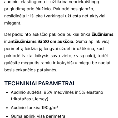
audiniui elastingumo ir užtikrina nepriekaištingą
prigludimą prie čiužinio. Paklodė nesiglamžo,
neslidinėja ir išlieka tvarkingai užtiesta net aktyviai
miegant.
Dėl padidinto aukščio paklodė puikiai tinka
čiužiniams
ir antčiužiniams iki 30 cm aukščio
. Guma aplink visą
perimetrą leidžia ją lengvai uždėti ir užtikrina, kad
paklodė tvirtai laikysis savo vietoje visą naktį, todėl
galėsite mėgautis ramiu ir kokybišku miegu be nuolat
besislenkančios patalynės.
TECHNINIAI PARAMETRAI
Audinio sudėtis: 95% medvilnės ir 5% elastano
trikotažas (Jersey)
Audinio tankis: 190g/m²
Guma aplink visą perimetrą