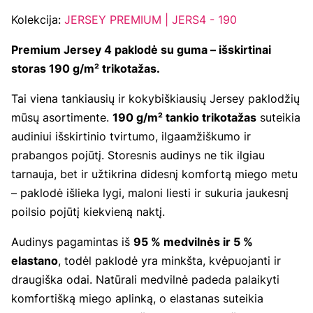
Kolekcija:
JERSEY PREMIUM | JERS4 - 190
Premium Jersey 4 paklodė su guma – išskirtinai
storas 190 g/m² trikotažas.
Tai viena tankiausių ir kokybiškiausių Jersey paklodžių
mūsų asortimente.
190 g/m² tankio trikotažas
suteikia
audiniui išskirtinio tvirtumo, ilgaamžiškumo ir
prabangos pojūtį. Storesnis audinys ne tik ilgiau
tarnauja, bet ir užtikrina didesnį komfortą miego metu
– paklodė išlieka lygi, maloni liesti ir sukuria jaukesnį
poilsio pojūtį kiekvieną naktį.
Audinys pagamintas iš
95 % medvilnės ir 5 %
elastano
, todėl paklodė yra minkšta, kvėpuojanti ir
draugiška odai. Natūrali medvilnė padeda palaikyti
komfortišką miego aplinką, o elastanas suteikia