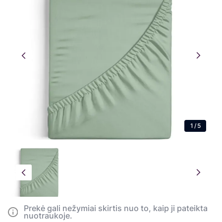
1
/
5
Prekė gali nežymiai skirtis nuo to, kaip ji pateikta
nuotraukoje.