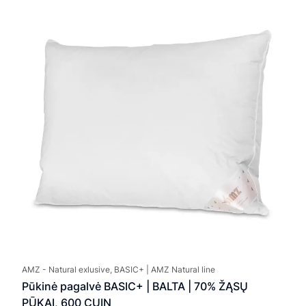
35,
thro
59,
AMZ - Natural exlusive, BASIC+ | AMZ Natural line
Pūkinė pagalvė BASIC+ | BALTA | 70% ŽĄSŲ
PŪKAI, 600 CUIN