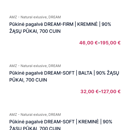
Pric
rang
46,0
AMZ - Natural exlusive, DREAM
thro
Pūkinė pagalvė DREAM-FIRM | KREMINĖ | 90%
195,
ŽĄSŲ PŪKAI, 700 CUIN
46,00
€
–
195,00
€
Pric
rang
46,0
AMZ - Natural exlusive, DREAM
thro
Pūkinė pagalvė DREAM-SOFT | BALTA | 90% ŽĄSŲ
195,
PŪKAI, 700 CUIN
32,00
€
–
127,00
€
Pric
rang
32,
AMZ - Natural exlusive, DREAM
thro
Pūkinė pagalvė DREAM-SOFT | KREMINĖ | 90%
127,
ŽĄSŲ PŪKAI, 700 CUIN