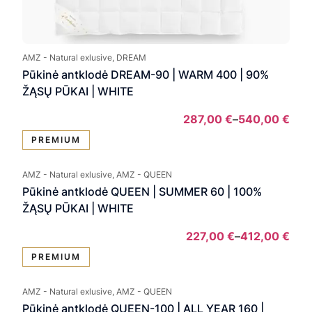
AMZ - Natural exlusive, DREAM
Pūkinė antklodė DREAM-90 | WARM 400 | 90%
ŽĄSŲ PŪKAI | WHITE
287,00
€
–
540,00
€
Pric
PREMIUM
rang
287,
AMZ - Natural exlusive, AMZ - QUEEN
thro
Pūkinė antklodė QUEEN | SUMMER 60 | 100%
540
ŽĄSŲ PŪKAI | WHITE
227,00
€
–
412,00
€
Pric
PREMIUM
rang
227,
AMZ - Natural exlusive, AMZ - QUEEN
thro
Pūkinė antklodė QUEEN-100 | ALL YEAR 160 |