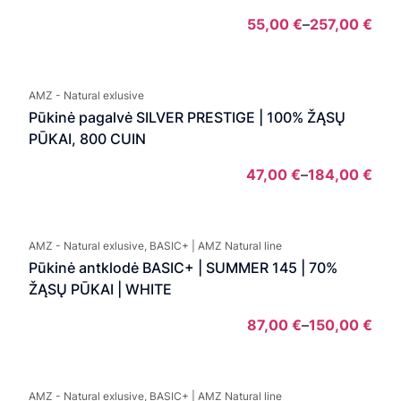
55,00
€
–
257,00
€
Pric
rang
55,
AMZ - Natural exlusive
thro
Pūkinė pagalvė SILVER PRESTIGE | 100% ŽĄSŲ
257,
PŪKAI, 800 CUIN
47,00
€
–
184,00
€
Pric
rang
47,0
AMZ - Natural exlusive, BASIC+ | AMZ Natural line
thro
Pūkinė antklodė BASIC+ | SUMMER 145 | 70%
184,
ŽĄSŲ PŪKAI | WHITE
87,00
€
–
150,00
€
Pric
rang
87,0
AMZ - Natural exlusive, BASIC+ | AMZ Natural line