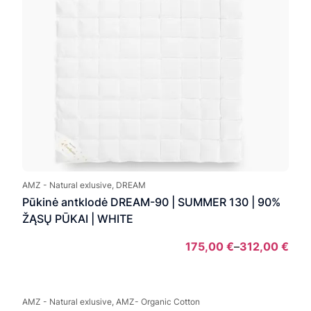
AMZ - Natural exlusive, DREAM
Pūkinė antklodė DREAM-90 | SUMMER 130 | 90%
ŽĄSŲ PŪKAI | WHITE
175,00
€
–
312,00
€
Pric
rang
175,
AMZ - Natural exlusive, AMZ- Organic Cotton