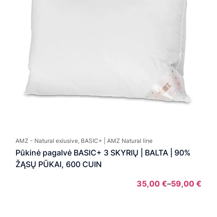
AMZ - Natural exlusive, BASIC+ | AMZ Natural line
Pūkinė pagalvė BASIC+ 3 SKYRIŲ | BALTA | 90%
ŽĄSŲ PŪKAI, 600 CUIN
35,00
€
–
59,00
€
Pric
rang