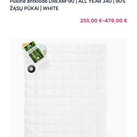
Pūkinė antklodė DREAM-90 | ALL YEAR 340 | 90%
ŽĄSŲ PŪKAI | WHITE
255,00
€
–
479,00
€
Pric
rang
255
thro
479