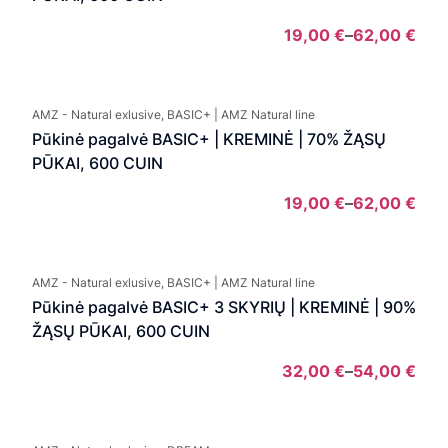
19,00
€
–
62,00
€
Pric
rang
19,0
AMZ - Natural exlusive, BASIC+ | AMZ Natural line
thro
Pūkinė pagalvė BASIC+ | KREMINĖ | 70% ŽĄSŲ
62,
PŪKAI, 600 CUIN
19,00
€
–
62,00
€
Pric
rang
19,0
AMZ - Natural exlusive, BASIC+ | AMZ Natural line
thro
Pūkinė pagalvė BASIC+ 3 SKYRIŲ | KREMINĖ | 90%
62,
ŽĄSŲ PŪKAI, 600 CUIN
32,00
€
–
54,00
€
Pric
rang
32,