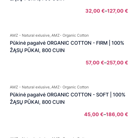
32,00
€
–
127,00
€
Pric
rang
32,
AMZ - Natural exlusive, AMZ- Organic Cotton
thro
Pūkinė pagalvė ORGANIC COTTON - FIRM | 100%
127,
ŽĄSŲ PŪKAI, 800 CUIN
57,00
€
–
257,00
€
Pric
rang
57,0
AMZ - Natural exlusive, AMZ- Organic Cotton
thro
Pūkinė pagalvė ORGANIC COTTON - SOFT | 100%
257,
ŽĄSŲ PŪKAI, 800 CUIN
45,00
€
–
186,00
€
Pric
rang
45,