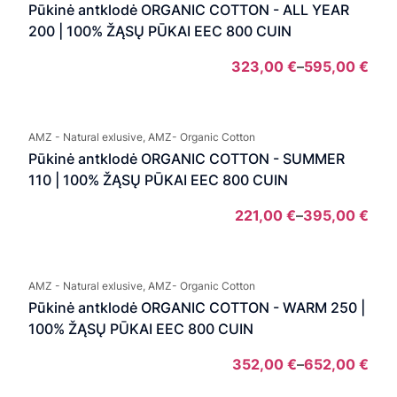
thro
Pūkinė antklodė ORGANIC COTTON - ALL YEAR
312,
200 | 100% ŽĄSŲ PŪKAI EEC 800 CUIN
323,00
€
–
595,00
€
Pric
rang
323
AMZ - Natural exlusive, AMZ- Organic Cotton
thro
Pūkinė antklodė ORGANIC COTTON - SUMMER
595
110 | 100% ŽĄSŲ PŪKAI EEC 800 CUIN
221,00
€
–
395,00
€
Pric
rang
221,
AMZ - Natural exlusive, AMZ- Organic Cotton
thro
Pūkinė antklodė ORGANIC COTTON - WARM 250 |
395
100% ŽĄSŲ PŪKAI EEC 800 CUIN
352,00
€
–
652,00
€
Pric