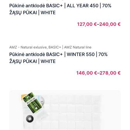
thro
Pūkinė antklodė BASIC+ | ALL YEAR 450 | 70%
150,
ŽĄSŲ PŪKAI | WHITE
127,00
€
–
240,00
€
Pric
rang
127,
AMZ - Natural exlusive, BASIC+ | AMZ Natural line
thro
Pūkinė antklodė BASIC+ | WINTER 550 | 70%
240
ŽĄSŲ PŪKAI | WHITE
146,00
€
–
278,00
€
Pric
rang
146,
thro
278