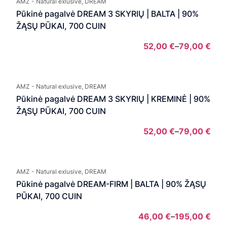
AMZ - Natural exlusive, DREAM
thro
Pūkinė pagalvė DREAM 3 SKYRIŲ | BALTA | 90%
54,0
ŽĄSŲ PŪKAI, 700 CUIN
52,00
€
–
79,00
€
Pric
rang
52,
AMZ - Natural exlusive, DREAM
thro
Pūkinė pagalvė DREAM 3 SKYRIŲ | KREMINĖ | 90%
79,0
ŽĄSŲ PŪKAI, 700 CUIN
52,00
€
–
79,00
€
Pric
rang
52,
AMZ - Natural exlusive, DREAM
thro
Pūkinė pagalvė DREAM-FIRM | BALTA | 90% ŽĄSŲ
79,0
PŪKAI, 700 CUIN
46,00
€
–
195,00
€