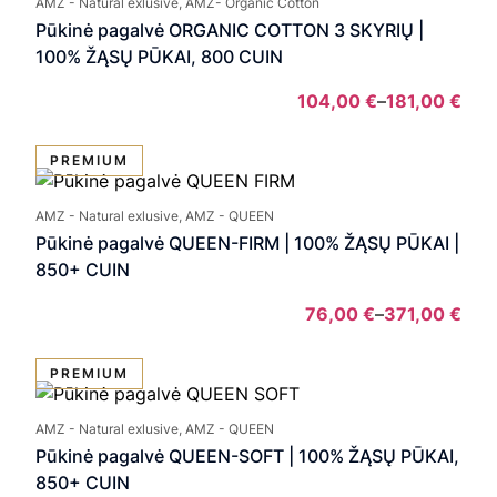
AMZ - Natural exlusive, AMZ- Organic Cotton
thro
Pūkinė pagalvė ORGANIC COTTON 3 SKYRIŲ |
186,
100% ŽĄSŲ PŪKAI, 800 CUIN
104,00
€
–
181,00
€
Pric
rang
PREMIUM
104,
thro
AMZ - Natural exlusive, AMZ - QUEEN
181,
Pūkinė pagalvė QUEEN-FIRM | 100% ŽĄSŲ PŪKAI |
850+ CUIN
76,00
€
–
371,00
€
Pric
rang
PREMIUM
76,0
thro
AMZ - Natural exlusive, AMZ - QUEEN
371,
Pūkinė pagalvė QUEEN-SOFT | 100% ŽĄSŲ PŪKAI,
850+ CUIN