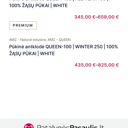
412,
100% ŽĄSŲ PŪKAI | WHITE
345,00
€
–
659,00
€
Pric
PREMIUM
rang
345
AMZ - Natural exlusive, AMZ - QUEEN
thro
Pūkinė antklodė QUEEN-100 | WINTER 250 | 100%
659
ŽĄSŲ PŪKAI | WHITE
435,00
€
–
825,00
€
Pric
rang
435
thro
825