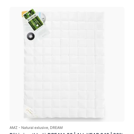
rang
352
thro
652
AMZ - Natural exlusive, DREAM