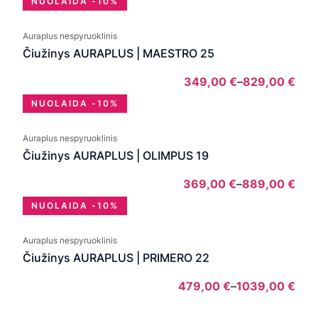
NUOLAIDA -10%
rang
299
Auraplus nespyruoklinis
thro
Čiužinys AURAPLUS | MAESTRO 25
709
349,00
€
–
829,00
€
Pric
NUOLAIDA -10%
rang
349
Auraplus nespyruoklinis
thro
Čiužinys AURAPLUS | OLIMPUS 19
829
369,00
€
–
889,00
€
Pric
NUOLAIDA -10%
rang
369
Auraplus nespyruoklinis
thro
Čiužinys AURAPLUS | PRIMERO 22
889
479,00
€
–
1039,00
€
Pric