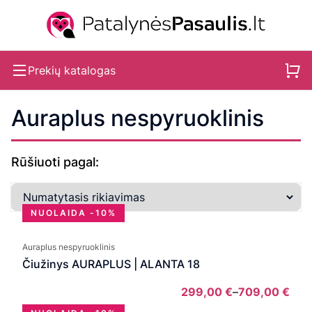
Prekių katalogas
Auraplus nespyruoklinis
Rūšiuoti pagal:
NUOLAIDA -10%
Auraplus nespyruoklinis
Čiužinys AURAPLUS | ALANTA 18
299,00
€
–
709,00
€
Pric