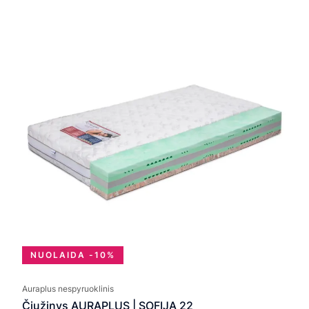
rang
479
thro
103
NUOLAIDA -10%
Auraplus nespyruoklinis
Čiužinys AURAPLUS | SOFIJA 22