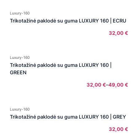
rang
32,
Luxury-160
thro
Trikotažinė paklodė su guma LUXURY 160 | ECRU
49,
32,00
€
Luxury-160
Trikotažinė paklodė su guma LUXURY 160 |
GREEN
32,00
€
–
49,00
€
Pric
rang
32,
Luxury-160
thro
Trikotažinė paklodė su guma LUXURY 160 | GREY
49,
32,00
€