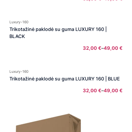
Pric
rang
32,
Luxury-160
thro
Trikotažinė paklodė su guma LUXURY 160 |
49,
BLACK
32,00
€
–
49,00
€
Pric
rang
32,
Luxury-160
thro
Trikotažinė paklodė su guma LUXURY 160 | BLUE
49,
32,00
€
–
49,00
€
Pric
rang
32,
thro
49,