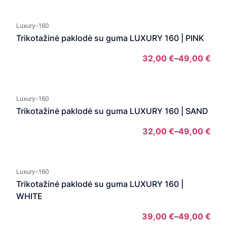
Luxury-160
Trikotažinė paklodė su guma LUXURY 160 | PINK
32,00
€
–
49,00
€
Pric
rang
32,
Luxury-160
thro
Trikotažinė paklodė su guma LUXURY 160 | SAND
49,
32,00
€
–
49,00
€
Pric
rang
32,
Luxury-160
thro
Trikotažinė paklodė su guma LUXURY 160 |
49,
WHITE
39,00
€
–
49,00
€