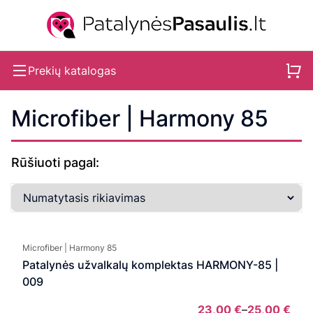
Prekių katalogas
Microfiber | Harmony 85
Rūšiuoti pagal:
Microfiber | Harmony 85
Patalynės užvalkalų komplektas HARMONY-85 |
009
23,00
€
–
25,00
€