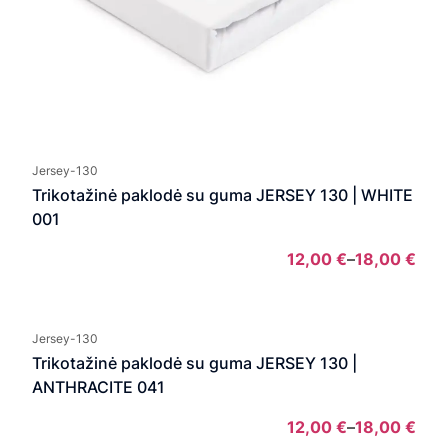
Jersey-130
Trikotažinė paklodė su guma JERSEY 130 | WHITE
001
12,00
€
–
18,00
€
Pric
rang
12,0
Jersey-130
thro
Trikotažinė paklodė su guma JERSEY 130 |
18,0
ANTHRACITE 041
12,00
€
–
18,00
€