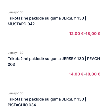
rang
12,0
Jersey-130
thro
Trikotažinė paklodė su guma JERSEY 130 |
18,0
MUSTARD 042
12,00
€
–
18,00
€
Pric
rang
12,0
Jersey-130
thro
Trikotažinė paklodė su guma JERSEY 130 | PEACH
18,0
003
14,00
€
–
18,00
€
Pric
rang
14,0
Jersey-130
thro
Trikotažinė paklodė su guma JERSEY 130 |
18,0
PISTACHIO 034