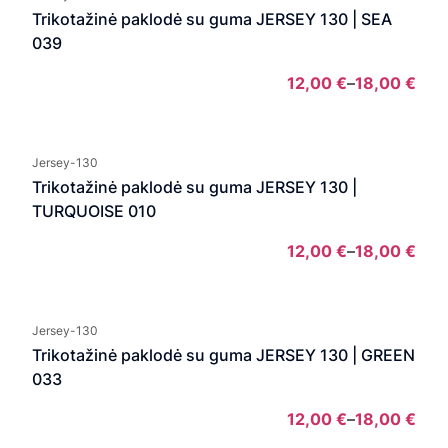
thro
Trikotažinė paklodė su guma JERSEY 130 | SEA
18,0
039
12,00
€
–
18,00
€
Pric
rang
12,0
Jersey-130
thro
Trikotažinė paklodė su guma JERSEY 130 |
18,0
TURQUOISE 010
12,00
€
–
18,00
€
Pric
rang
12,0
Jersey-130
thro
Trikotažinė paklodė su guma JERSEY 130 | GREEN
18,0
033
12,00
€
–
18,00
€
Pric