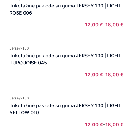
thro
Trikotažinė paklodė su guma JERSEY 130 | LIGHT
18,0
ROSE 006
12,00
€
–
18,00
€
Pric
rang
12,0
Jersey-130
thro
Trikotažinė paklodė su guma JERSEY 130 | LIGHT
18,0
TURQUOISE 045
12,00
€
–
18,00
€
Pric
rang
12,0
Jersey-130
thro
Trikotažinė paklodė su guma JERSEY 130 | LIGHT
18,0
YELLOW 019
12,00
€
–
18,00
€
Pric