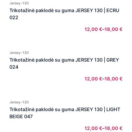
Jersey-130
Trikotažinė paklodė su guma JERSEY 130 | ECRU
022
12,00
€
–
18,00
€
Pric
rang
12,0
Jersey-130
thro
Trikotažinė paklodė su guma JERSEY 130 | GREY
18,0
024
12,00
€
–
18,00
€
Pric
rang
12,0
Jersey-130
thro
Trikotažinė paklodė su guma JERSEY 130 | LIGHT
18,0
BEIGE 047
12,00
€
–
18,00
€