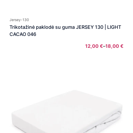
Pric
rang
12,0
Jersey-130
thro
Trikotažinė paklodė su guma JERSEY 130 | LIGHT
18,0
CACAO 046
12,00
€
–
18,00
€
Pric
rang
12,0
thro
18,0