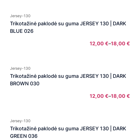
rang
12,0
Jersey-130
thro
Trikotažinė paklodė su guma JERSEY 130 | DARK
18,0
BLUE 026
12,00
€
–
18,00
€
Pric
rang
12,0
Jersey-130
thro
Trikotažinė paklodė su guma JERSEY 130 | DARK
18,0
BROWN 030
12,00
€
–
18,00
€
Pric
rang
12,0
Jersey-130
thro
Trikotažinė paklodė su guma JERSEY 130 | DARK
18,0
GREEN 036