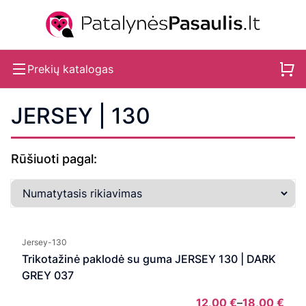
Prekių katalogas
JERSEY | 130
Rūšiuoti pagal:
Jersey-130
Trikotažinė paklodė su guma JERSEY 130 | DARK
GREY 037
12,00
€
–
18,00
€