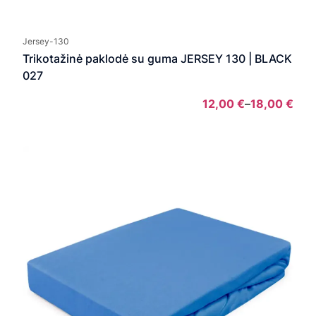
Pric
rang
12,0
Jersey-130
thro
Trikotažinė paklodė su guma JERSEY 130 | BLACK
18,0
027
12,00
€
–
18,00
€
Pric
rang
12,0
thro
18,0