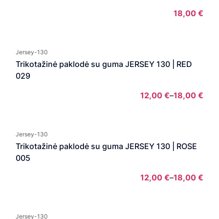
18,00
€
Jersey-130
Trikotažinė paklodė su guma JERSEY 130 | RED
029
12,00
€
–
18,00
€
Pric
rang
12,0
Jersey-130
thro
Trikotažinė paklodė su guma JERSEY 130 | ROSE
18,0
005
12,00
€
–
18,00
€
Pric
rang
12,0
Jersey-130