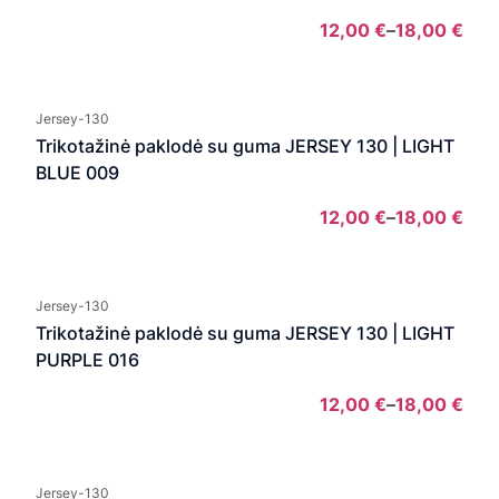
12,00
€
–
18,00
€
Pric
rang
12,0
Jersey-130
thro
Trikotažinė paklodė su guma JERSEY 130 | LIGHT
18,0
BLUE 009
12,00
€
–
18,00
€
Pric
rang
12,0
Jersey-130
thro
Trikotažinė paklodė su guma JERSEY 130 | LIGHT
18,0
PURPLE 016
12,00
€
–
18,00
€
Pric
rang
12,0
Jersey-130