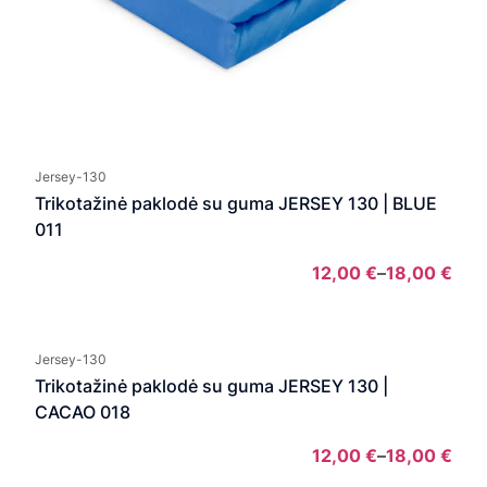
Jersey-130
Trikotažinė paklodė su guma JERSEY 130 | BLUE
011
12,00
€
–
18,00
€
Pric
rang
12,0
Jersey-130
thro
Trikotažinė paklodė su guma JERSEY 130 |
18,0
CACAO 018
12,00
€
–
18,00
€
Pric