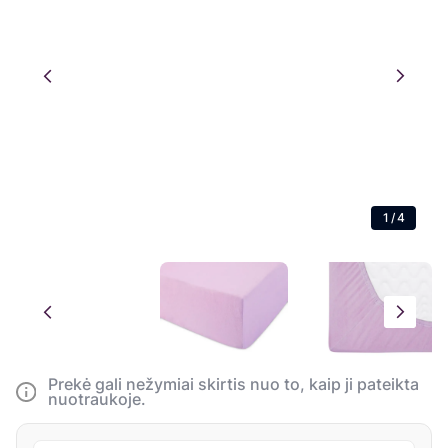
1
/
4
Prekė gali nežymiai skirtis nuo to, kaip ji pateikta
nuotraukoje.