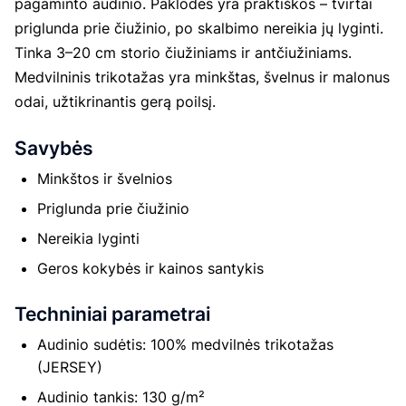
pagaminto audinio. Paklodės yra praktiškos – tvirtai
priglunda prie čiužinio, po skalbimo nereikia jų lyginti.
Tinka 3–20 cm storio čiužiniams ir antčiužiniams.
Medvilninis trikotažas yra minkštas, švelnus ir malonus
odai, užtikrinantis gerą poilsį.
Savybės
Minkštos ir švelnios
Priglunda prie čiužinio
Nereikia lyginti
Geros kokybės ir kainos santykis
Techniniai parametrai
Audinio sudėtis: 100% medvilnės trikotažas
(JERSEY)
Audinio tankis: 130 g/m²