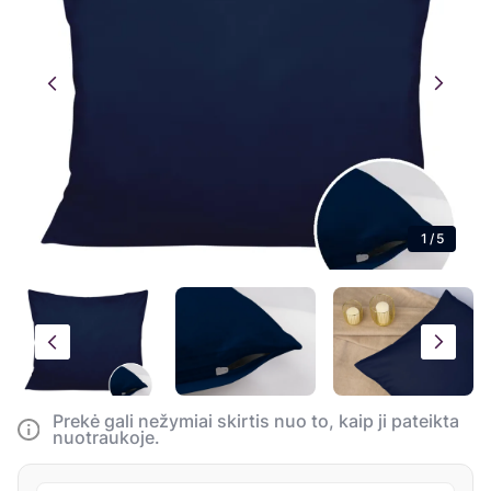
1
/
5
Prekė gali nežymiai skirtis nuo to, kaip ji pateikta
nuotraukoje.