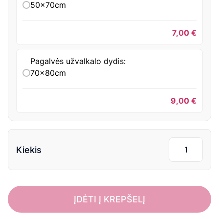
50x70cm
7,00
€
Pagalvės užvalkalo dydis:
70x80cm
9,00
€
Kiekis
ĮDĖTI Į KREPŠELĮ