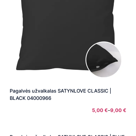
Pagalvės užvalkalas SATYNLOVE CLASSIC |
BLACK 04000966
5,00
€
–
9,00
€
Pric
rang
5,00