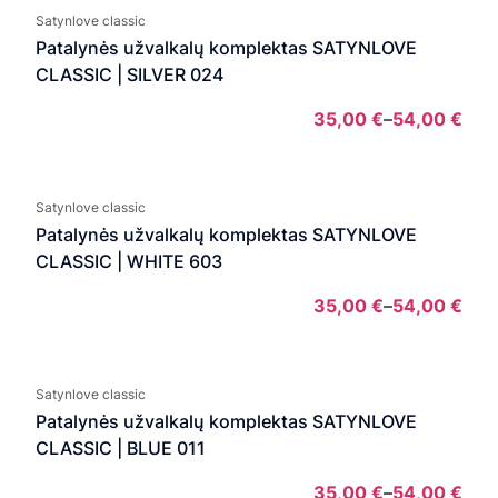
35,
Satynlove classic
thro
Patalynės užvalkalų komplektas SATYNLOVE
54,0
CLASSIC | SILVER 024
35,00
€
–
54,00
€
Pric
rang
35,
Satynlove classic
thro
Patalynės užvalkalų komplektas SATYNLOVE
54,0
CLASSIC | WHITE 603
35,00
€
–
54,00
€
Pric
rang
35,
Satynlove classic
thro
Patalynės užvalkalų komplektas SATYNLOVE
54,0
CLASSIC | BLUE 011
35,00
€
–
54,00
€