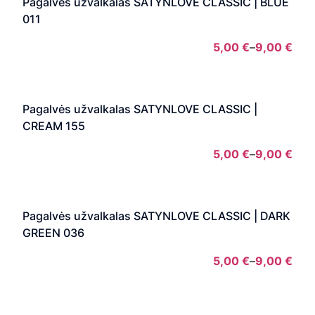
Pagalvės užvalkalas SATYNLOVE CLASSIC | BLUE
thro
011
9,00
5,00
€
–
9,00
€
Pric
rang
5,00
Pagalvės užvalkalas SATYNLOVE CLASSIC |
thro
CREAM 155
9,00
5,00
€
–
9,00
€
Pric
rang
5,00
Pagalvės užvalkalas SATYNLOVE CLASSIC | DARK
thro
GREEN 036
9,00
5,00
€
–
9,00
€
Pric
rang
5,00