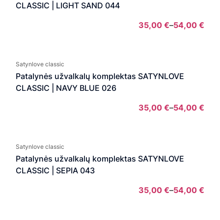
54,0
CLASSIC | LIGHT SAND 044
35,00
€
–
54,00
€
Pric
rang
35,
Satynlove classic
thro
Patalynės užvalkalų komplektas SATYNLOVE
54,0
CLASSIC | NAVY BLUE 026
35,00
€
–
54,00
€
Pric
rang
35,
Satynlove classic
thro
Patalynės užvalkalų komplektas SATYNLOVE
54,0
CLASSIC | SEPIA 043
35,00
€
–
54,00
€
Pric
rang