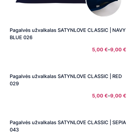
Pagalvės užvalkalas SATYNLOVE CLASSIC | NAVY
BLUE 026
5,00
€
–
9,00
€
Pric
rang
5,00
Pagalvės užvalkalas SATYNLOVE CLASSIC | RED
thro
029
9,00
5,00
€
–
9,00
€
Pric
rang
5,00
Pagalvės užvalkalas SATYNLOVE CLASSIC | SEPIA
thro
043
9,00