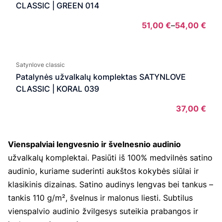
54,0
CLASSIC | GREEN 014
51,00
€
–
54,00
€
Pric
rang
51,0
Satynlove classic
thro
Patalynės užvalkalų komplektas SATYNLOVE
54,0
CLASSIC | KORAL 039
37,00
€
Vienspalviai lengvesnio ir švelnesnio audinio
užvalkalų komplektai. Pasiūti iš 100% medvilnės satino
audinio, kuriame suderinti aukštos kokybės siūlai ir
klasikinis dizainas. Satino audinys lengvas bei tankus –
tankis 110 g/m², švelnus ir malonus liesti. Subtilus
vienspalvio audinio žvilgesys suteikia prabangos ir