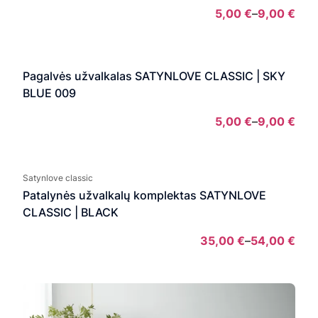
5,00
€
–
9,00
€
Pric
rang
5,00
Pagalvės užvalkalas SATYNLOVE CLASSIC | SKY
thro
BLUE 009
9,00
5,00
€
–
9,00
€
Pric
rang
5,00
Satynlove classic
thro
Patalynės užvalkalų komplektas SATYNLOVE
9,00
CLASSIC | BLACK
35,00
€
–
54,00
€
Pric
rang
35,
thro