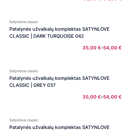
Pric
rang
35,
Satynlove classic
thro
Patalynės užvalkalų komplektas SATYNLOVE
54,0
CLASSIC | DARK TURQUOISE 042
35,00
€
–
54,00
€
Pric
rang
35,
Satynlove classic
thro
Patalynės užvalkalų komplektas SATYNLOVE
54,0
CLASSIC | GREY 037
35,00
€
–
54,00
€
Pric
rang
35,
Satynlove classic
thro
Patalynės užvalkalų komplektas SATYNLOVE