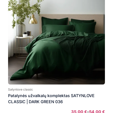
54,0
Satynlove classic
Patalynės užvalkalų komplektas SATYNLOVE
CLASSIC | DARK GREEN 036
35,00
€
–
54,00
€