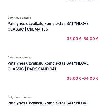
Pric
rang
35,
Satynlove classic
thro
Patalynės užvalkalų komplektas SATYNLOVE
54,0
CLASSIC | CREAM 155
35,00
€
–
54,00
€
Pric
rang
35,
Satynlove classic
thro
Patalynės užvalkalų komplektas SATYNLOVE
54,0
CLASSIC | DARK SAND 041
35,00
€
–
54,00
€
Pric
rang
35,
Satynlove classic
thro
Patalynės užvalkalų komplektas SATYNLOVE