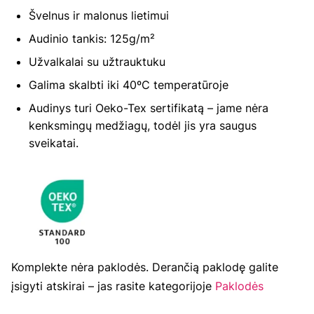
Švelnus ir malonus lietimui
Audinio tankis: 125g/m²
Užvalkalai su užtrauktuku
Galima skalbti iki 40ºC temperatūroje
Audinys turi Oeko-Tex sertifikatą – jame nėra
kenksmingų medžiagų, todėl jis yra saugus
sveikatai.
Komplekte nėra paklodės. Derančią paklodę galite
įsigyti atskirai – jas rasite kategorijoje
Paklodės