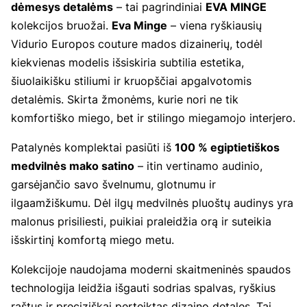
dėmesys detalėms
– tai pagrindiniai
EVA MINGE
kolekcijos bruožai.
Eva Minge
– viena ryškiausių
Vidurio Europos couture mados dizainerių, todėl
kiekvienas modelis išsiskiria subtilia estetika,
šiuolaikišku stiliumi ir kruopščiai apgalvotomis
detalėmis. Skirta žmonėms, kurie nori ne tik
komfortiško miego, bet ir stilingo miegamojo interjero.
Patalynės komplektai pasiūti iš
100 % egiptietiškos
medvilnės mako satino
– itin vertinamo audinio,
garsėjančio savo švelnumu, glotnumu ir
ilgaamžiškumu. Dėl ilgų medvilnės pluoštų audinys yra
malonus prisiliesti, puikiai praleidžia orą ir suteikia
išskirtinį komfortą miego metu.
Kolekcijoje naudojama moderni skaitmeninės spaudos
technologija leidžia išgauti sodrias spalvas, ryškius
raštus ir preciziškai perteiktas dizaino detales. Tai