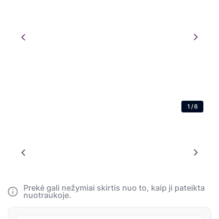
1
/
6
Prekė gali nežymiai skirtis nuo to, kaip ji pateikta
nuotraukoje.