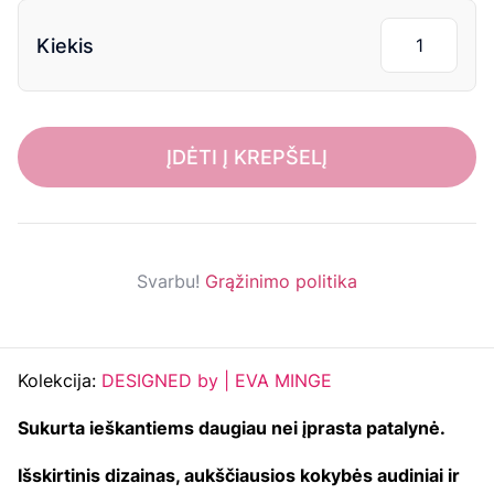
Kiekis
ĮDĖTI Į KREPŠELĮ
Svarbu!
Grąžinimo politika
Kolekcija:
DESIGNED by | EVA MINGE
Sukurta ieškantiems daugiau nei įprasta patalynė.
Išskirtinis dizainas, aukščiausios kokybės audiniai ir