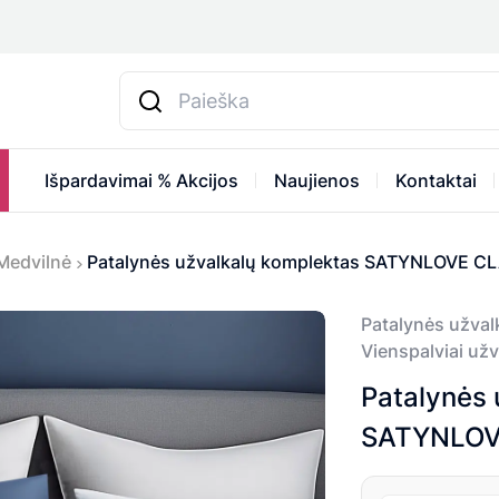
Išpardavimai % Akcijos
Naujienos
Kontaktai
Medvilnė
Patalynės užvalkalų komplektas SATYNLOVE CL
Patalynės užval
Vienspalviai už
Patalynės 
SATYNLOVE