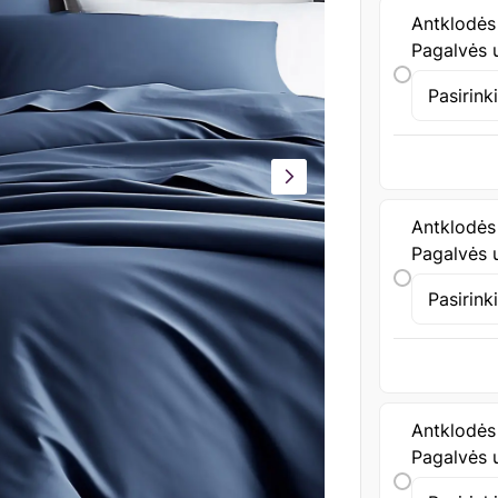
Antklodės
Pagalvės u
Pasirink
Antklodės
Pagalvės u
Pasirink
Antklodės
Pagalvės u