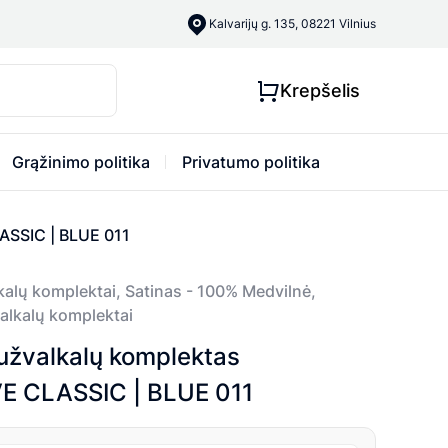
Kalvarijų g. 135, 08221 Vilnius
Krepšelis
Grąžinimo politika
Privatumo politika
ASSIC | BLUE 011
kalų komplektai
,
Satinas - 100% Medvilnė
,
valkalų komplektai
užvalkalų komplektas
 CLASSIC | BLUE 011