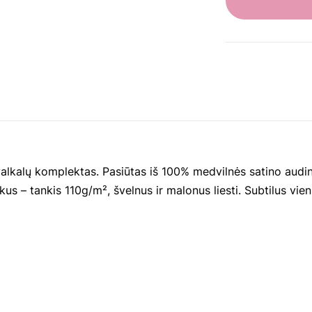
lkalų komplektas. Pasiūtas iš 100% medvilnės satino audini
kus – tankis 110g/m², švelnus ir malonus liesti. Subtilus vie