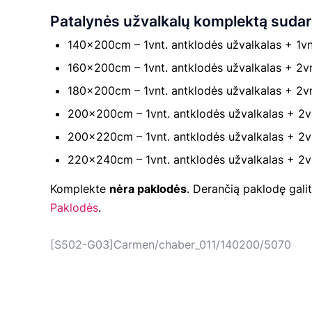
Patalynės užvalkalų komplektą suda
140×200cm – 1vnt. antklodės užvalkalas + 1
160×200cm – 1vnt. antklodės užvalkalas + 2v
180×200cm – 1vnt. antklodės užvalkalas + 2v
200×200cm – 1vnt. antklodės užvalkalas + 2v
200×220cm – 1vnt. antklodės užvalkalas + 2v
220×240cm – 1vnt. antklodės užvalkalas + 2v
Komplekte
nėra paklodės
. Derančią paklodę galite
Paklodės
.
[S502-G03]Carmen/chaber_011/140200/5070