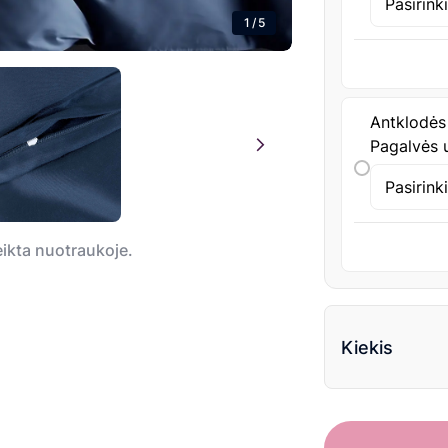
Pasirink
1
/
5
Antklodės
Pagalvės u
Pasirink
teikta nuotraukoje.
Kiekis