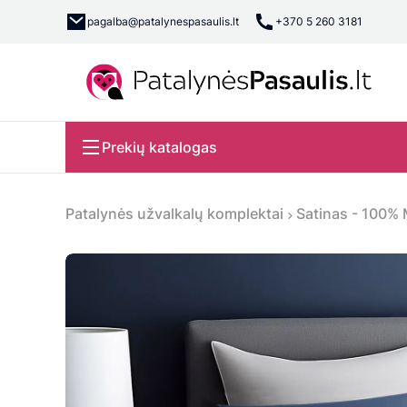
pagalba@patalynespasaulis.lt
+370 5 260 3181
Prekių katalogas
Patalynės užvalkalų komplektai
Satinas - 100% 