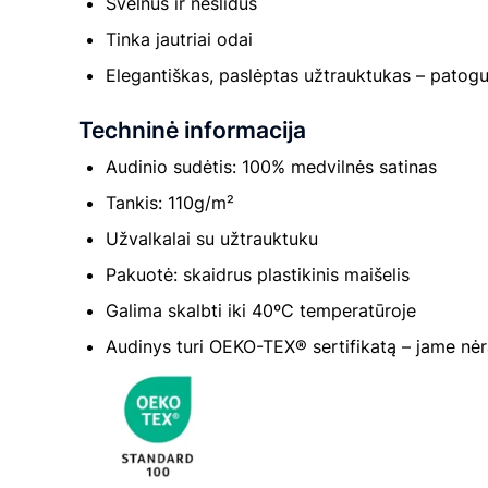
Švelnus ir neslidus
Tinka jautriai odai
Elegantiškas, paslėptas užtrauktukas – patog
Techninė informacija
Audinio sudėtis: 100% medvilnės satinas
Tankis: 110g/m²
Užvalkalai su užtrauktuku
Pakuotė: skaidrus plastikinis maišelis
Galima skalbti iki 40ºC temperatūroje
Audinys turi OEKO-TEX® sertifikatą – jame nėr