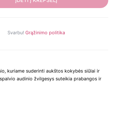
ĮDĖTI Į KREPŠELĮ
Svarbu!
Grąžinimo politika
o, kuriame suderinti aukštos kokybės siūlai ir
nspalvio audinio žvilgesys suteikia prabangos ir