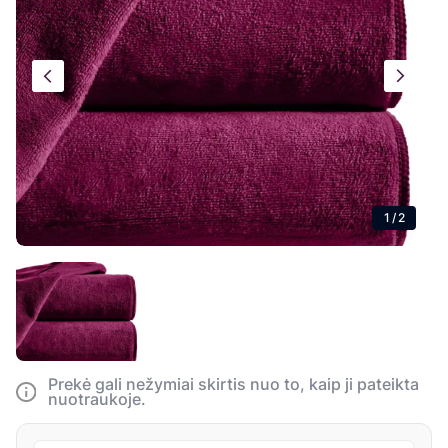
1
/
2
Prekė gali nežymiai skirtis nuo to, kaip ji pateikta
nuotraukoje.