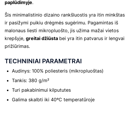
paplūdimyje
.
Šis minimalistinio dizaino rankšluostis yra itin minkštas
ir pasižymi puikiu drėgmės sugėrimu. Pagamintas iš
malonaus liesti mikropluošto, jis užima mažai vietos
krepšyje,
greitai džiūsta
bei yra itin patvarus ir lengvai
prižiūrimas.
TECHNINIAI PARAMETRAI
Audinys: 100% poliesteris (mikropluoštas)
Tankis: 380 g/m²
Turi pakabinimui kilpututes
Galima skalbti iki 40ºC temperatūroje