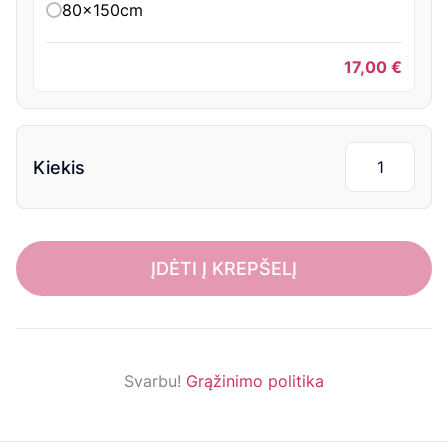
80x150cm
17,00
€
Kiekis
ĮDĖTI Į KREPŠELĮ
Svarbu!
Grąžinimo politika