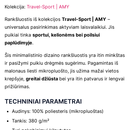
Kolekcija:
Travel-Sport | AMY
Rankšluostis iš kolekcijos
Travel-Sport | AMY
–
universalus pasirinkimas aktyviam laisvalaikiui. Jis
puikiai tinka
sportui, kelionėms bei poilsiui
paplūdimyje
.
Šis minimalistinio dizaino rankšluostis yra itin minkštas
ir pasižymi puikiu drėgmės sugėrimu. Pagamintas iš
malonaus liesti mikropluošto, jis užima mažai vietos
krepšyje,
greitai džiūsta
bei yra itin patvarus ir lengvai
prižiūrimas.
TECHNINIAI PARAMETRAI
Audinys: 100% poliesteris (mikropluoštas)
Tankis: 380 g/m²